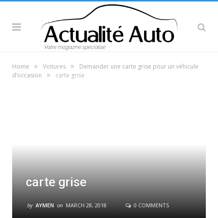
»
»
Home
Voitures
Demander une carte grise pour un véhicule
»
d’occasion
carte grise
carte grise
by
AYMEN
on
MARCH 28, 2018
0 COMMENTS