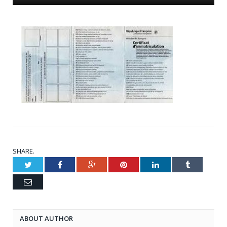
SHARE.
Twitter
Facebook
Google+
Pinterest
LinkedIn
Tumblr
Email
ABOUT AUTHOR