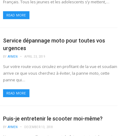
Français. Tous les jeunes et les adolescents s’y mettent,…
READ MORE
Service dépannage moto pour toutes vos
urgences
BY
AYMEN
APRIL 23, 2019
Sur votre route vous circulez en profitant de la vue et soudain
arrive ce que vous cherchez à éviter, la panne moto, cette
panne qui…
READ MORE
Puis-je entretenir le scooter moi-même?
BY
AYMEN
DECEMBER 13, 2018