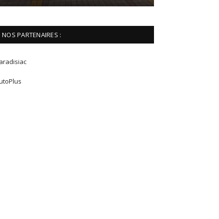
NOS PARTENAIRES :
aradisiac
utoPlus