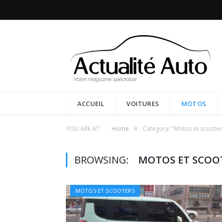
ACCUEIL
VOITURES
MOTOS
»
YOU ARE AT:
Home
Category: "Motos et scooter
BROWSING:
MOTOS ET SCOO
MOTOS ET SCOOTERS