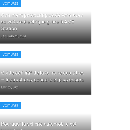
VOITURES
Comment parcourir plus de Kms avec
sa voiture électrique grâce à AME
Station
JANUARY 28, 2024
VOITURES
Guide définitif de la teinture des vitres
– Instructions, conseils et plus encore
MAY 27, 2021
VOITURES
Pourquoi la sellerie automobile est