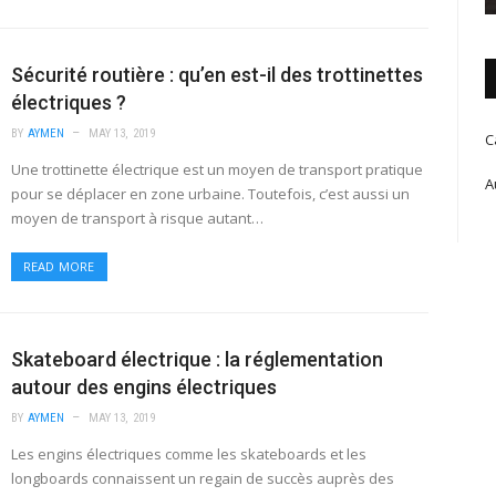
Sécurité routière : qu’en est-il des trottinettes
électriques ?
BY
AYMEN
MAY 13, 2019
C
Une trottinette électrique est un moyen de transport pratique
A
pour se déplacer en zone urbaine. Toutefois, c’est aussi un
moyen de transport à risque autant…
READ MORE
Skateboard électrique : la réglementation
autour des engins électriques
BY
AYMEN
MAY 13, 2019
Les engins électriques comme les skateboards et les
longboards connaissent un regain de succès auprès des