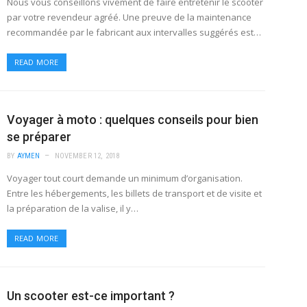
Nous vous conseillons vivement de faire entretenir le scooter
par votre revendeur agréé. Une preuve de la maintenance
recommandée par le fabricant aux intervalles suggérés est…
READ MORE
Voyager à moto : quelques conseils pour bien
se préparer
BY
AYMEN
NOVEMBER 12, 2018
Voyager tout court demande un minimum d’organisation.
Entre les hébergements, les billets de transport et de visite et
la préparation de la valise, il y…
READ MORE
Un scooter est-ce important ?