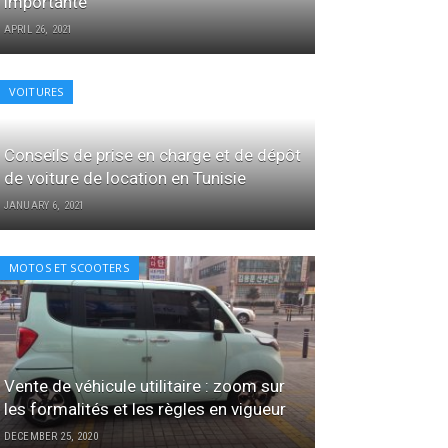
importante
APRIL 26, 2021
VOITURES
Conseils de prise en charge et de dépôt
de voiture de location en Tunisie
JANUARY 6, 2021
MOTOS ET SCOOTERS
Vente de véhicule utilitaire : zoom sur
les formalités et les règles en vigueur
DECEMBER 25, 2020