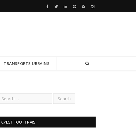
Facebook
Twitter
LinkedIn
Pinterest
RSS
instagram
TRANSPORTS URBAINS
C\’EST TOUT FRAIS :