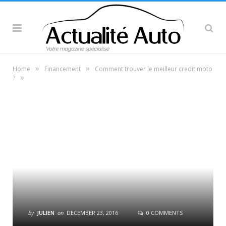
»
»
Home
Financement
Comment trouver le meilleur credit moto
»
?
by
JULIEN
on
DECEMBER 23, 2016
0 COMMENTS