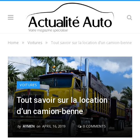
»
»
Home
Voitures
Tout savoir sur la location d’un camion-benne
VOITURES
Tout savoir sur la location
d’un camion-benne
by
AYMEN
on
APRIL 16, 2019
0 COMMENTS