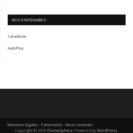
NOS PARTENAIRES :
Caradisiac
AutoPlus
Mentions légales
-
Partenaires
-
Nous contacter
Copyright © 2015
ThemeSphere
. Powered by
WordPress
.