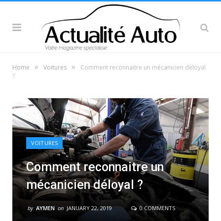
»
»
Home
Voitures
Comment reconnaitre un mécanicien déloyal
?
VOITURES
Comment reconnaitre un
mécanicien déloyal ?
by
AYMEN
on
JANUARY 22, 2019
0 COMMENTS