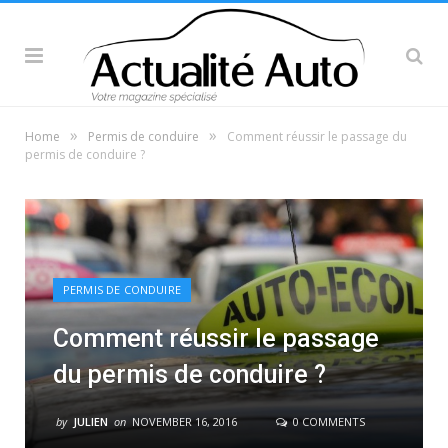
»
»
Home
Permis de conduire
Comment réussir le passage du
permis de conduire ?
PERMIS DE CONDUIRE
Comment réussir le passage
du permis de conduire ?
by
JULIEN
on
NOVEMBER 16, 2016
0 COMMENTS