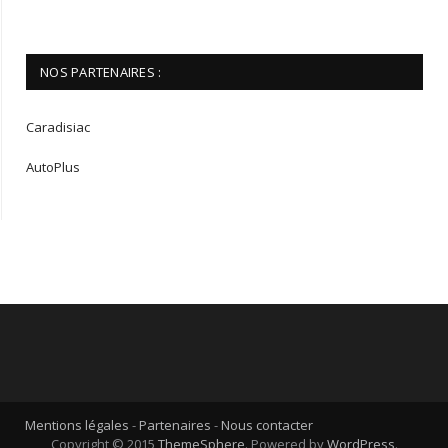
NOS PARTENAIRES :
Caradisiac
AutoPlus
Mentions légales
-
Partenaires
-
Nous contacter
Copyright © 2015
ThemeSphere
. Powered by
WordPress
.